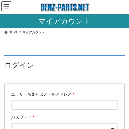
コ
ナ
ン
ビ
テ
ゲ
マイアカウント
ン
ー
ツ
シ
に
ョ
HOME
マイアカウント
移
ン
動
に
移
動
ログイン
ユーザー名またはメールアドレス
*
パスワード
*