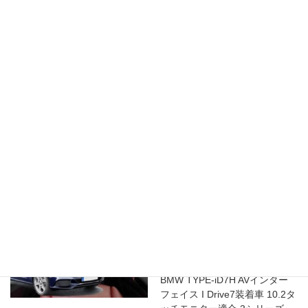
Facebook
X
Bluesky
フ
ェ
Hatena
LINE
Copy
ー
ス
AUDI
PAS
TT
個
関連商品
セール
セール
BMW TYPE-iD7H AVインター
フェイス I Drive7装着車 10.2タ