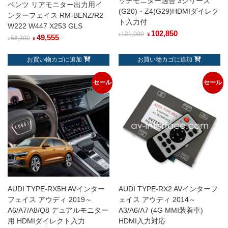
ッチモニター適合 3シリーズ
ベンツ リアモニター出力用イ
(G20)・Z4(G29)HDMIダイレク
ンターフェイス RM-BENZ/R2
ト入力付
W222 W447 X253 GLS
102,850
121,000
¥
¥
49,555
58,300
¥
¥
お買い物カゴに追加
お買い物カゴに追加
セール
セール
AUDI TYPE-RX5H AVインター
AUDI TYPE-RX2 AVインターフ
フェイス アウディ 2019～
ェイス アウディ 2014～
A6/A7/A8/Q8 デュアルモニター
A3/A6/A7 (4G MMI装着車)
用 HDMIダイレクト入力
HDMI入力対応