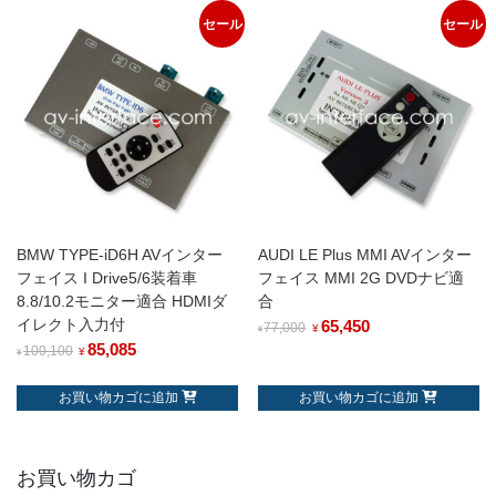
セール
セール
BMW TYPE-iD6H AVインター
AUDI LE Plus MMI AVインター
フェイス I Drive5/6装着車
フェイス MMI 2G DVDナビ適
8.8/10.2モニター適合 HDMIダ
合
イレクト入力付
65,450
77,000
¥
¥
85,085
100,100
¥
¥
お買い物カゴに追加
お買い物カゴに追加
お買い物カゴ