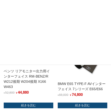
イ
ス
関連商品
HDMI
ダ
イ
レ
セール
セール
ク
ト
入
力
個
ベンツ リアモニター出力用イ
ンターフェイス RM-BENZ/R
W212後期 W204後期 X166
BMW E65 TYPE-F AVインター
W463
フェイス 7シリーズ E65/E66
44,880
52,800
¥
¥
74,800
88,000
¥
¥
続きを読む
続きを読む