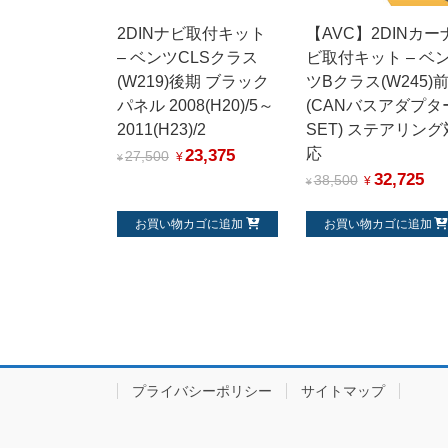
2DINナビ取付キット
【AVC】2DINカー
– ベンツCLSクラス
ビ取付キット – ベ
(W219)後期 ブラック
ツBクラス(W245)
パネル 2008(H20)/5～
(CANバスアダプタ
2011(H23)/2
SET) ステアリング
23,375
応
27,500
¥
¥
32,725
38,500
¥
¥
お買い物カゴに追加
お買い物カゴに追加
プライバシーポリシー
サイトマップ