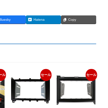
ト
個
Bluesky
Hatena
Copy
ール
セール
セール