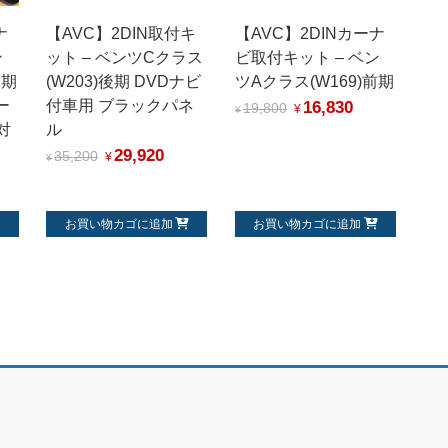
ナ
【AVC】2DIN取付キ
【AVC】2DINカーナ
ン
ット – ベンツCクラス
ビ取付キット – ベン
前期
(W203)後期 DVDナビ
ツAクラス(W169)前期
ー
付車用 ブラックパネ
16,830
19,800
¥
¥
対
ル
29,920
35,200
¥
¥
お買い物カゴに追加
お買い物カゴに追加