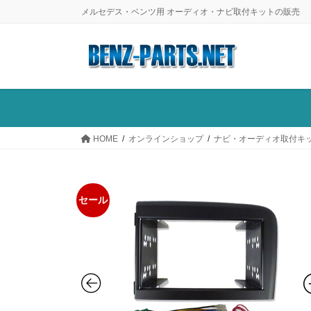
コ
ナ
メルセデス・ベンツ用 オーディオ・ナビ取付キットの販売
ン
ビ
テ
ゲ
ン
ー
ツ
シ
に
ョ
移
ン
動
に
HOME
オンラインショップ
ナビ・オーディオ取付キ
移
動
セール