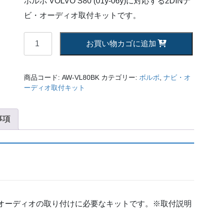
ボルボ VOLVO S80 (01y-06y)に対応する2DINナ
ビ・オーディオ取付キットです。
ボ
お買い物カゴに追加
ル
ボ
VOLVO
商品コード:
AW-VL80BK
カテゴリー:
ボルボ
,
ナビ・オ
S80
ーディオ取付キット
(01y-
06y)
事項
2DIN
カ
ー
ナ
ビ
取
付
キ
ーオーディオの取り付けに必要なキットです。※取付説明
ッ