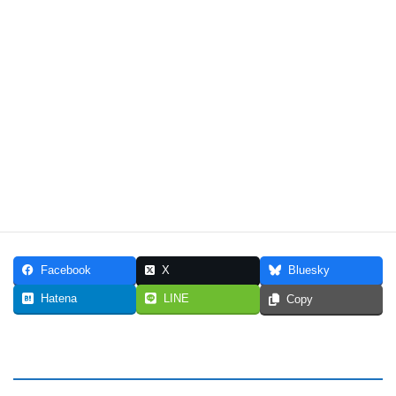
カ
ー
説明
電
源
ハ
ー
ベンツ W211・W219等の純正DVDナビ搭載車を社外ナビに乗せ換
ネ
える際に使用する5mロングハーネスです。
ス
(※アンテナ変換ケーブルは含まれません。別途、アンテナ変換5m
(5m
必要です。)
ロ
ン
グ
ハ
ー
Facebook
X
Bluesky
ネ
ス)
Hatena
LINE
Copy
HK-
003
個