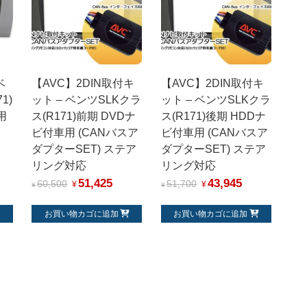
ベ
【AVC】2DIN取付キ
【AVC】2DIN取付キ
1)
ット – ベンツSLKクラ
ット – ベンツSLKクラ
用
ス(R171)前期 DVDナ
ス(R171)後期 HDDナ
ビ付車用 (CANバスア
ビ付車用 (CANバスア
ダプターSET) ステア
ダプターSET) ステア
リング対応
リング対応
51,425
43,945
60,500
51,700
¥
¥
¥
¥
お買い物カゴに追加
お買い物カゴに追加