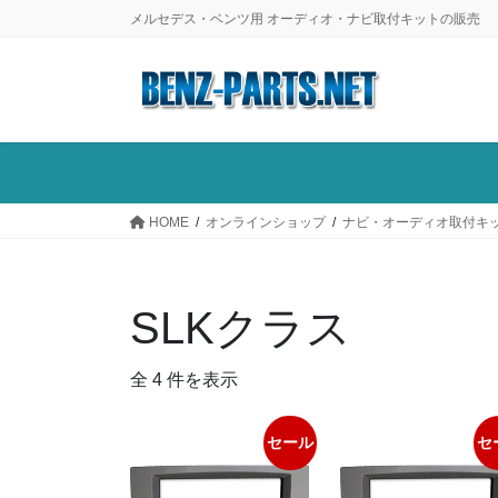
コ
ナ
メルセデス・ベンツ用 オーディオ・ナビ取付キットの販売
ン
ビ
テ
ゲ
ン
ー
ツ
シ
に
ョ
移
ン
動
に
HOME
オンラインショップ
ナビ・オーディオ取付キ
移
動
SLKクラス
全 4 件を表示
セール
セ