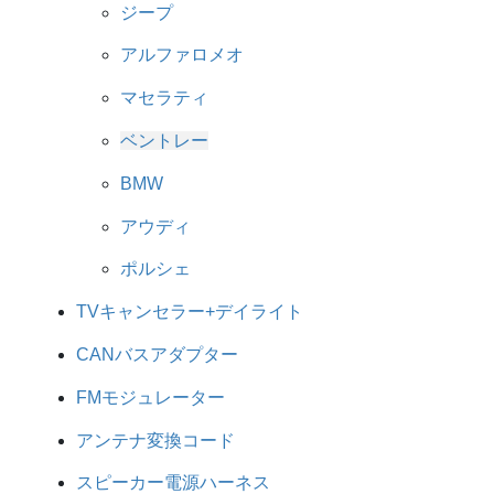
ジープ
アルファロメオ
マセラティ
ベントレー
BMW
アウディ
ポルシェ
TVキャンセラー+デイライト
CANバスアダプター
FMモジュレーター
アンテナ変換コード
スピーカー電源ハーネス