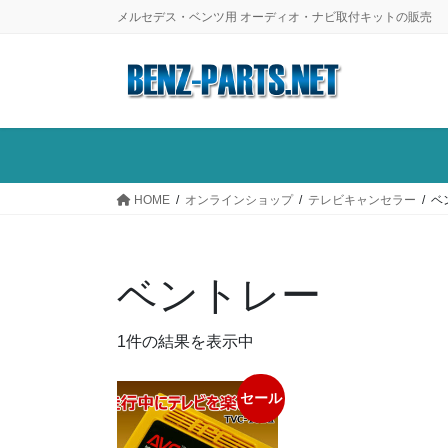
コ
ナ
メルセデス・ベンツ用 オーディオ・ナビ取付キットの販売
ン
ビ
テ
ゲ
ン
ー
ツ
シ
に
ョ
移
ン
動
に
HOME
オンラインショップ
テレビキャンセラー
ベ
移
動
ベントレー
1件の結果を表示中
セール