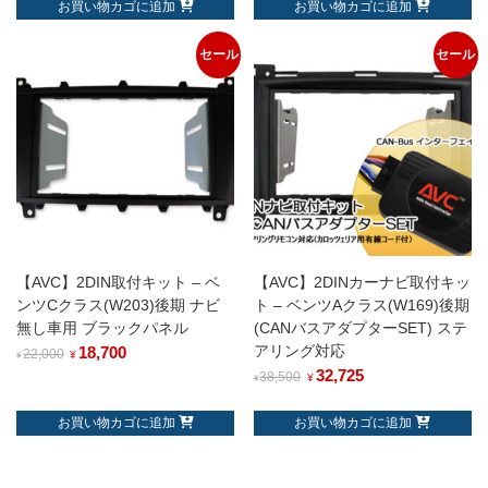
お買い物カゴに追加
お買い物カゴに追加
セール
セール
【AVC】2DIN取付キット – ベ
【AVC】2DINカーナビ取付キッ
ンツCクラス(W203)後期 ナビ
ト – ベンツAクラス(W169)後期
無し車用 ブラックパネル
(CANバスアダプターSET) ステ
アリング対応
18,700
22,000
¥
¥
32,725
38,500
¥
¥
お買い物カゴに追加
お買い物カゴに追加