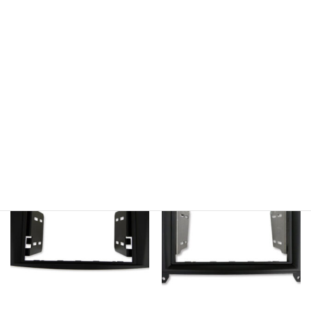
【AVC】2DIN取付キット – ベ
【AVC】2DIN取付キット – ベ
ンツCクラス(W203)後期 ナビ
ンツCクラス(W203)後期 DVD
無し車用 ブラックパネル
ナビ付車用(CANバスアダプタ
ーSET) ステアリング対応
18,700
22,000
¥
¥
45,815
53,900
¥
¥
お買い物カゴに追加
お買い物カゴに追加
セール
セール