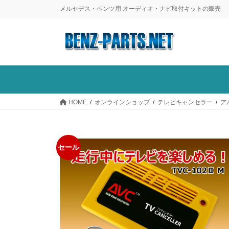
コ
ナ
メルセデス・ベンツ用 オーディオ・ナビ取付キットの販売
ン
ビ
テ
ゲ
ン
ー
ツ
シ
に
ョ
移
ン
動
に
HOME
オンラインショップ
テレビキャンセラー
ア
移
動
セール