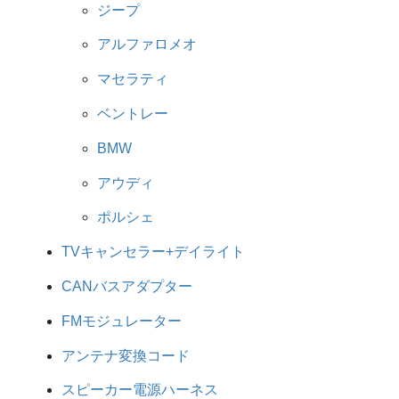
ジープ
アルファロメオ
マセラティ
ベントレー
BMW
アウディ
ポルシェ
TVキャンセラー+デイライト
CANバスアダプター
FMモジュレーター
アンテナ変換コード
スピーカー電源ハーネス