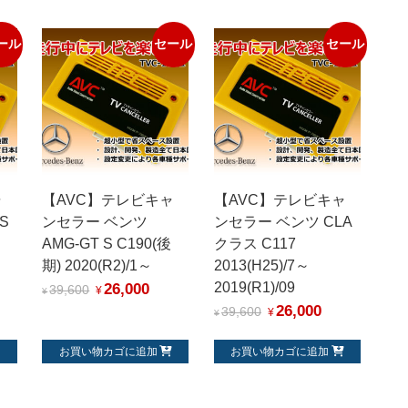
2020
モ
ール
セール
セール
デ
ル
～
個
ャ
【AVC】テレビキャ
【AVC】テレビキャ
S
ンセラー ベンツ
ンセラー ベンツ CLA
AMG-GT S C190(後
クラス C117
期) 2020(R2)/1～
2013(H25)/7～
26,000
2019(R1)/09
39,600
¥
¥
26,000
39,600
¥
¥
お買い物カゴに追加
お買い物カゴに追加