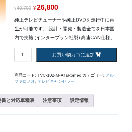
26,800
¥
40,700
¥
純正テレビチューナーや純正DVDを走行中に再
生が可能です。 設計・開発・製造全てを日本国
内で実施 (インタープラン社製) 高速CAN仕様。
【AVC】
お買い物カゴに追加
ア
ル
フ
商品コード:
TVC-102-M-AlfaRomeo
カテゴリー:
アル
ァ
ファロメオ
,
テレビキャンセラー
ロ
メ
明書と対応車種表
オ
注意事項
設定情報
TV
キ
ャ
ン