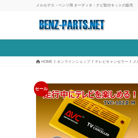
コ
ナ
メルセデス・ベンツ用 オーディオ・ナビ取付キットの販売
ン
ビ
テ
ゲ
ン
ー
ツ
シ
に
ョ
移
ン
動
に
HOME
オンラインショップ
テレビキャンセラー
メ
移
動
セール