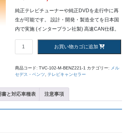
純正テレビチューナーや純正DVDを走行中に再
生が可能です。 設計・開発・製造全てを日本国
内で実施 (インタープラン社製) 高速CAN仕様。
【AVC】
お買い物カゴに追加
テ
レ
ビ
商品コード:
TVC-102-M-BENZ221-1
カテゴリー:
メル
キ
セデス・ベンツ
,
テレビキャンセラー
ャ
ン
明書と対応車種表
セ
注意事項
ラ
ー
ベ
ン
ツ