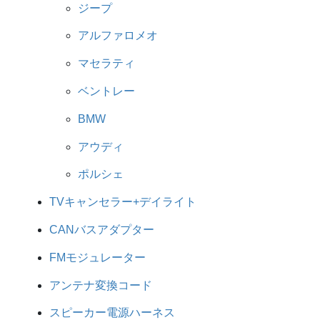
ジープ
アルファロメオ
マセラティ
ベントレー
BMW
アウディ
ポルシェ
TVキャンセラー+デイライト
CANバスアダプター
FMモジュレーター
アンテナ変換コード
スピーカー電源ハーネス