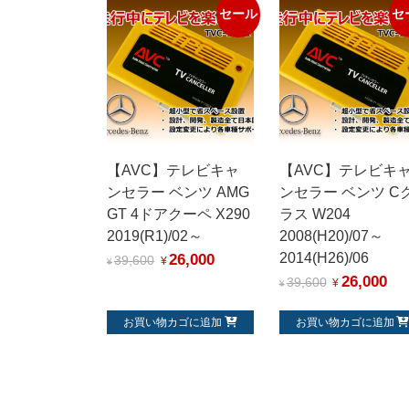
セール
セ
【AVC】テレビキャ
【AVC】テレビキ
ンセラー ベンツ AMG
ンセラー ベンツ C
GT 4ドアクーペ X290
ラス W204
2019(R1)/02～
2008(H20)/07～
26,000
2014(H26)/06
39,600
¥
¥
26,000
39,600
¥
¥
お買い物カゴに追加
お買い物カゴに追加