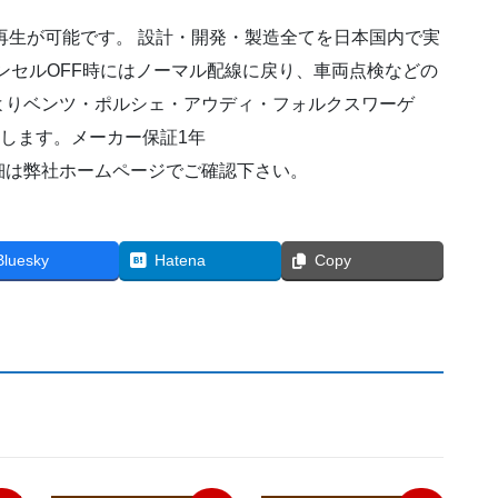
S
ク
再生が可能です。 設計・開発・製造全てを日本国内で実
ラ
キャンセルOFF時にはノーマル配線に戻り、車両点検などの
ス
よりベンツ・ポルシェ・アウディ・フォルクスワーゲ
W222
2013(H25)/10
致します。メーカー保証1年
～
細は弊社ホームページでご確認下さい。
2017(H29)/8
個
Bluesky
Hatena
Copy