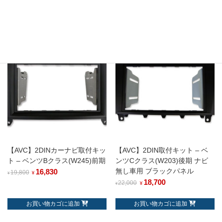
29,920
32,725
35,200
38,500
¥
¥
¥
¥
続きを読む
お買い物カゴに追加
セール
セール
【AVC】2DINカーナビ取付キッ
【AVC】2DIN取付キット – ベ
ト – ベンツBクラス(W245)前期
ンツCクラス(W203)後期 ナビ
無し車用 ブラックパネル
16,830
19,800
¥
¥
18,700
22,000
¥
¥
お買い物カゴに追加
お買い物カゴに追加